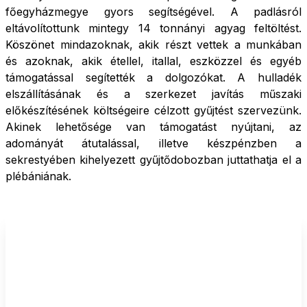
főegyházmegye gyors segítségével. A padlásról
eltávolítottunk mintegy 14 tonnányi agyag feltöltést.
Köszönet mindazoknak, akik részt vettek a munkában
és azoknak, akik étellel, itallal, eszközzel és egyéb
támogatással segítették a dolgozókat. A hulladék
elszállításának és a szerkezet javítás műszaki
előkészítésének költségeire célzott gyűjtést szervezünk.
Akinek lehetősége van támogatást nyújtani, az
adományát átutalással, illetve készpénzben a
sekrestyében kihelyezett gyűjtődobozban juttathatja el a
plébániának.